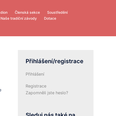
adion
Členská sekce
Soustředění
Naše tradiční závody
Dotace
Přihlášení/registrace
Přihlášení
Registrace
e
Zapomněli jste heslo?
Sleduj nás také na