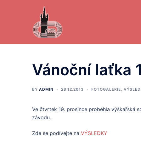
Skip
to
content
Vánoční laťka 
BY
ADMIN
28.12.2013
FOTOGALERIE
,
VÝSLED
Ve čtvrtek 19. prosince proběhla výškařská so
závodu.
Zde se podívejte na
VÝSLEDKY