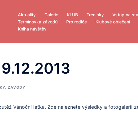
Aktuality
Galerie
KLUB
Tréninky
Vstup na st
Termínovka závodů
Pro rodiče
Klubové oblečení
Kniha návštěv
19.12.2013
KY
,
ZÁVODY
utěž Vánoční laťka. Zde naleznete výsledky a fotogalerii z