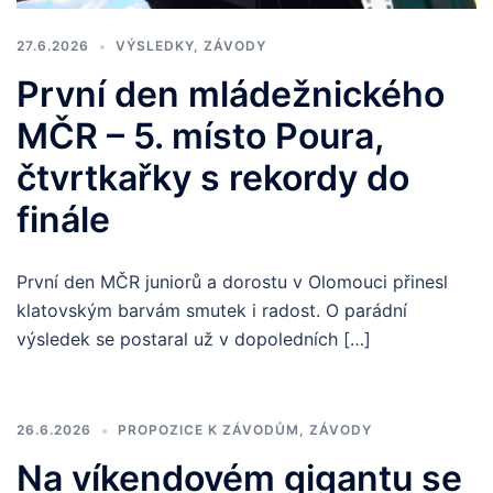
27.6.2026
VÝSLEDKY
,
ZÁVODY
První den mládežnického
MČR – 5. místo Poura,
čtvrtkařky s rekordy do
finále
První den MČR juniorů a dorostu v Olomouci přinesl
klatovským barvám smutek i radost. O parádní
výsledek se postaral už v dopoledních […]
26.6.2026
PROPOZICE K ZÁVODŮM
,
ZÁVODY
Na víkendovém gigantu se