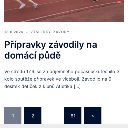
18.6.2026
VÝSLEDKY
,
ZÁVODY
Přípravky závodily na
domácí půdě
Ve středu 17.6. se za příjemného počasí uskutečnilo 3.
kolo soutěže přípravek ve víceboji. Závodilo na 9
desítek dětiček z klubů Atletika […]
Navigace
1
2
…
81
>
pro
příspěvky