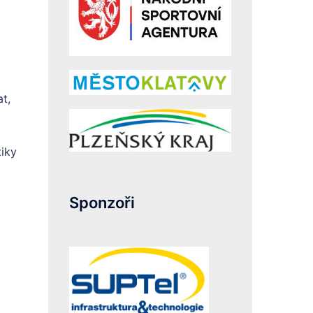
t,
tiky
Sponzoři