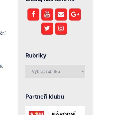
ční
Rubriky
a,
Rubriky
Partneři klubu