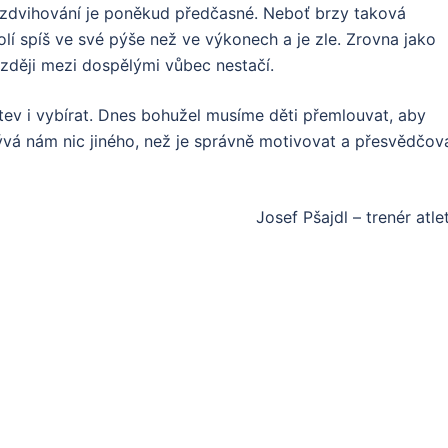
vyzdvihování je poněkud předčasné. Neboť brzy taková
lí spíš ve své pýše než ve výkonech a je zle. Zrovna jako
zději mezi dospělými vůbec nestačí.
stev i vybírat. Dnes bohužel musíme děti přemlouvat, aby
ývá nám nic jiného, než je správně motivovat a přesvědčova
Josef Pšajdl – trenér atle