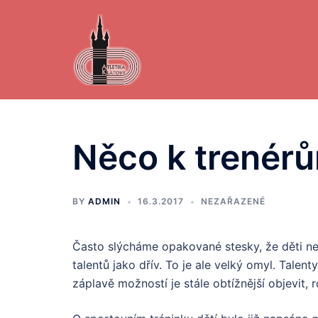
Skip
to
content
Něco k trenér
BY
ADMIN
16.3.2017
NEZAŘAZENÉ
Často slýcháme opakované stesky, že děti nec
talentů jako dřív. To je ale velký omyl. Tale
záplavě možností je stále obtížnější objevit, 