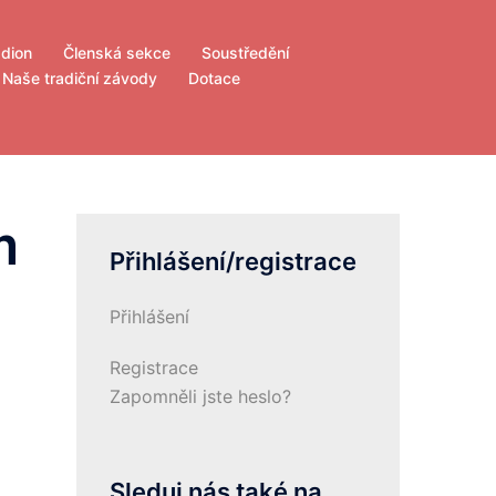
adion
Členská sekce
Soustředění
Naše tradiční závody
Dotace
m
Přihlášení/registrace
Přihlášení
Registrace
Zapomněli jste heslo?
Sleduj nás také na