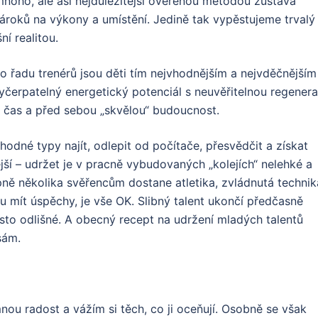
mnoho, ale asi nejdůležitější ověřenou metodou zůstává
ároků na výkony a umístění. Jedině tak vypěstujeme trvalý
í realitou.
ro řadu trenérů jsou děti tím nejvhodnějším a nejvděčnějším
vyčerpatelný energetický potenciál s neuvěřitelnou regenera
ý čas a před sebou „skvělou“ budoucnost.
hodné typy najít, odlepit od počítače, přesvědčit a získat
jší – udržet je v pracně vybudovaných „kolejích“ nelehké a
pně několika svěřencům dostane atletika, zvládnutá technik
 mít úspěchy, je vše OK. Slibný talent ukončí předčasně
osto odlišné. A obecný recept na udržení mladých talentů
sám.
nou radost a vážím si těch, co ji oceňují. Osobně se však