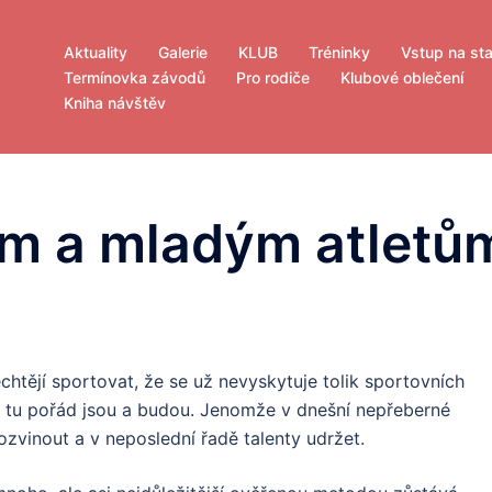
Aktuality
Galerie
KLUB
Tréninky
Vstup na st
Termínovka závodů
Pro rodiče
Klubové oblečení
Kniha návštěv
ům a mladým atletů
htějí sportovat, že se už nevyskytuje tolik sportovních
nty tu pořád jsou a budou. Jenomže v dnešní nepřeberné
rozvinout a v neposlední řadě talenty udržet.