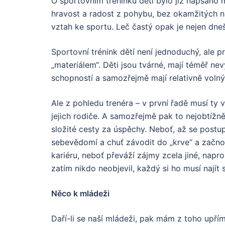
O sportovním tréninku dětí bylo již napsáno 
hravost a radost z pohybu, bez okamžitých n
vztah ke sportu. Leč častý opak je nejen dnešn
Sportovní trénink dětí není jednoduchý, ale p
„materiálem“. Děti jsou tvárné, mají téměř ne
schopností a samozřejmě mají relativně voln
Ale z pohledu trenéra – v první řadě musí ty v
jejich rodiče. A samozřejmě pak to nejobtížně
složité cesty za úspěchy. Neboť, až se postu
sebevědomí a chuť závodit do „krve“ a začnou
kariéru, neboť převáží zájmy zcela jiné, napr
zatím nikdo neobjevil, každý si ho musí najít 
Něco k mládeži
Daří-li se naší mládeži, pak mám z toho upřím