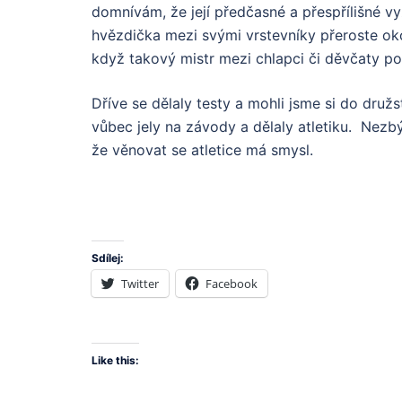
domnívám, že její předčasné a přespřílišné 
hvězdička mezi svými vrstevníky přeroste oko
když takový mistr mezi chlapci či děvčaty po
Dříve se dělaly testy a mohli jsme si do druž
vůbec jely na závody a dělaly atletiku. Nezb
že věnovat se atletice má smysl.
Sdílej:
Twitter
Facebook
Like this: