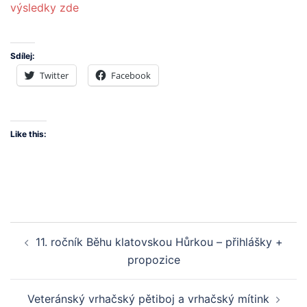
výsledky zde
Sdílej:
Twitter
Facebook
Like this:
Post
11. ročník Běhu klatovskou Hůrkou – přihlášky +
navigation
propozice
Veteránský vrhačský pětiboj a vrhačský mítink