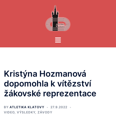
Skip
to
content
Toggle
menu
Kristýna Hozmanová
dopomohla k vítězství
žákovské reprezentace
BY
ATLETIKA KLATOVY
27.9.2022
VIDEO
,
VÝSLEDKY
,
ZÁVODY