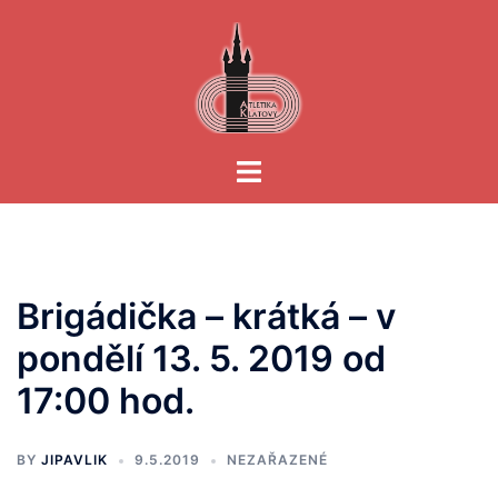
Skip
to
content
Toggle
menu
Brigádička – krátká – v
pondělí 13. 5. 2019 od
17:00 hod.
BY
JIPAVLIK
9.5.2019
NEZAŘAZENÉ