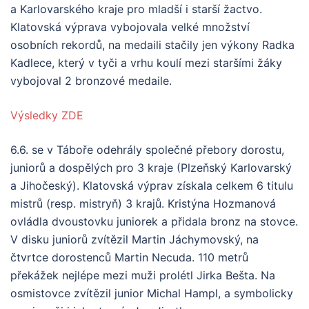
a Karlovarského kraje pro mladší i starší žactvo.
Klatovská výprava vybojovala velké množství
osobních rekordů, na medaili stačily jen výkony Radka
Kadlece, který v tyči a vrhu koulí mezi staršími žáky
vybojoval 2 bronzové medaile.
Výsledky ZDE
6.6. se v Táboře odehrály společné přebory dorostu,
juniorů a dospělých pro 3 kraje (Plzeňský Karlovarský
a Jihočeský). Klatovská výprav získala celkem 6 titulu
mistrů (resp. mistryň) 3 krajů. Kristýna Hozmanová
ovládla dvoustovku juniorek a přidala bronz na stovce.
V disku juniorů zvítězil Martin Jáchymovský, na
čtvrtce dorostenců Martin Necuda. 110 metrů
překážek nejlépe mezi muži prolétl Jirka Bešta. Na
osmistovce zvítězil junior Michal Hampl, a symbolicky