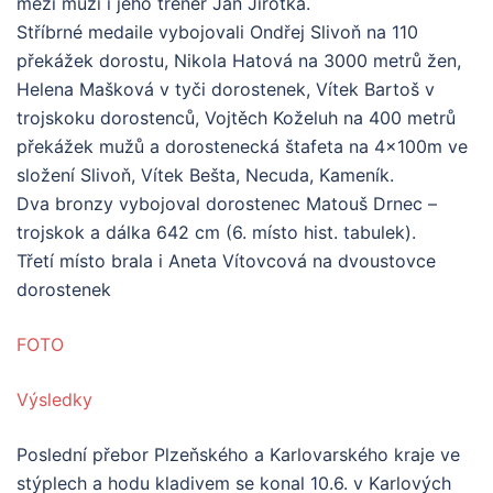
mezi muži i jeho trenér Jan Jirotka.
Stříbrné medaile vybojovali Ondřej Slivoň na 110
překážek dorostu, Nikola Hatová na 3000 metrů žen,
Helena Mašková v tyči dorostenek, Vítek Bartoš v
trojskoku dorostenců, Vojtěch Koželuh na 400 metrů
překážek mužů a dorostenecká štafeta na 4x100m ve
složení Slivoň, Vítek Bešta, Necuda, Kameník.
Dva bronzy vybojoval dorostenec Matouš Drnec –
trojskok a dálka 642 cm (6. místo hist. tabulek).
Třetí místo brala i Aneta Vítovcová na dvoustovce
dorostenek
FOTO
Výsledky
Poslední přebor Plzeňského a Karlovarského kraje ve
stýplech a hodu kladivem se konal 10.6. v Karlových