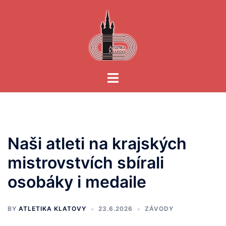
Skip
to
content
Toggle
menu
Naši atleti na krajských
mistrovstvích sbírali
osobáky i medaile
BY
ATLETIKA KLATOVY
23.6.2026
ZÁVODY